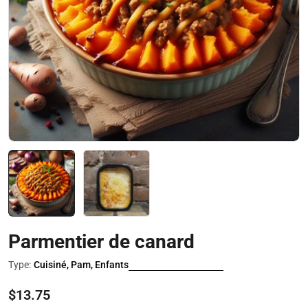
Ouvrir le média 0 en mode modal
Parmentier de canard
Type:
Cuisiné, Pam, Enfants
Prix
$13.75