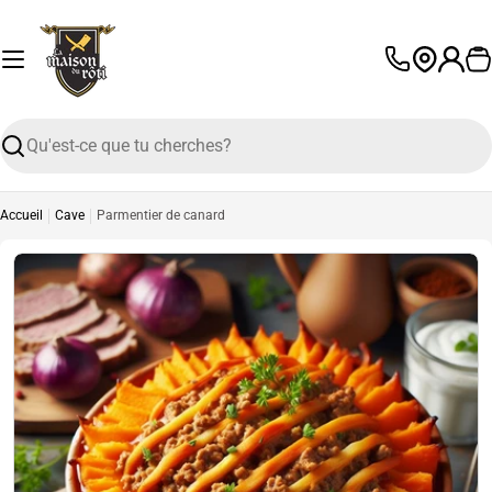
Passer
au
contenu
P
L
a
n
Recherche
g
u
e
Accueil
Cave
Parmentier de canard