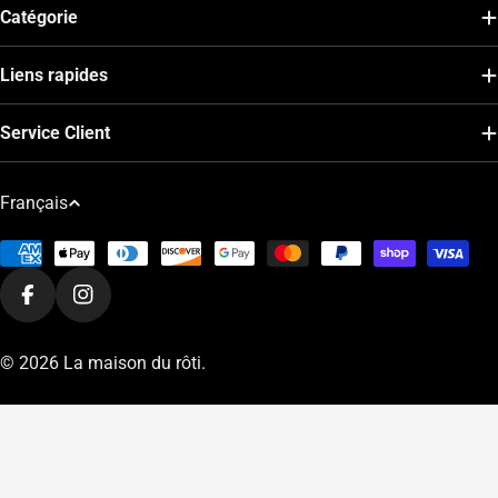
Catégorie
Liens rapides
Service Client
L
Français
a
Modes
n
de
g
Facebook
Instagram
paiement
u
e
© 2026
La maison du rôti
.