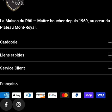
La Maison du Rôti — Maître boucher depuis 1969, au cœur du
Plateau Mont-Royal.
Catégorie
Liens rapides
Service Client
L
Français
a
Modes
n
de
g
Facebook
Instagram
paiement
u