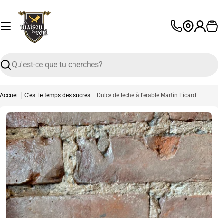
Passer
au
contenu
P
L
a
n
Recherche
g
u
e
Accueil
C'est le temps des sucres!
Dulce de leche à l’érable Martin Picard