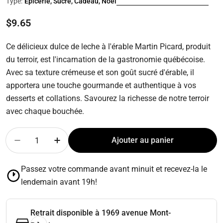
Type:
Épicerie, Sucre, Cadeau, Noel
Prix
$9.65
régulier
Ce délicieux dulce de leche à l'érable Martin Picard, produit
du terroir, est l'incarnation de la gastronomie québécoise.
Avec sa texture crémeuse et son goût sucré d'érable, il
apportera une touche gourmande et authentique à vos
desserts et collations. Savourez la richesse de notre terroir
avec chaque bouchée.
Quantité
Ajouter au panier
Diminuer la quantité pour Dulce de leche à l’érable 
Augmenter la quantité pour Dulce de leche
Passez votre commande avant minuit et recevez-la le
lendemain avant 19h!
Retrait disponible à
1969 avenue Mont-