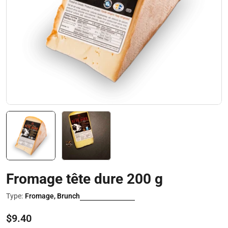
Ouvrir le média 0 en mode modal
Fromage tête dure 200 g
Type:
Fromage, Brunch
Prix
$9.40