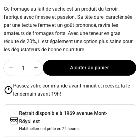
régulier
Ce fromage au lait de vache est un produit du terroir,
fabriqué avec finesse et passion. Sa tête dure, caractérisée
par une texture ferme et un goût prononcé, ravira les
amateurs de fromages forts. Avec une teneur en gras
réduite de 20%, il est également une option plus saine pour
les dégustateurs de bonne nourriture.
Quantité
Ajouter au panier
Diminuer la quantité pour Fromage tête dure 200 g
Augmenter la quantité pour Fromage tête
Passez votre commande avant minuit et recevez-la le
lendemain avant 19h!
Retrait disponible à
1969 avenue Mont-
Royal est
Habituellement prête en 24 heures