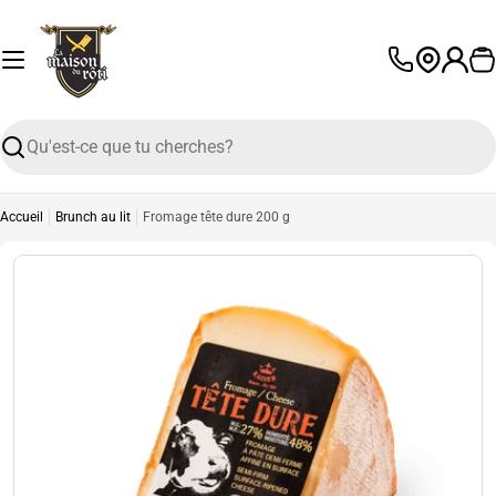
Passer
au
contenu
P
L
a
n
Recherche
g
u
e
Accueil
Brunch au lit
Fromage tête dure 200 g