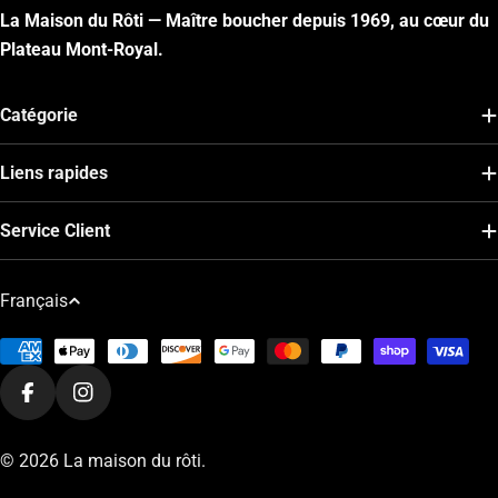
La Maison du Rôti — Maître boucher depuis 1969, au cœur du
Plateau Mont-Royal.
Catégorie
Liens rapides
Service Client
L
Français
a
Modes
n
de
g
Facebook
Instagram
paiement
u
e
© 2026
La maison du rôti
.