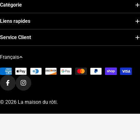
Catégorie
Liens rapides
Service Client
L
Français
a
Modes
n
de
g
Facebook
Instagram
paiement
u
e
© 2026
La maison du rôti
.