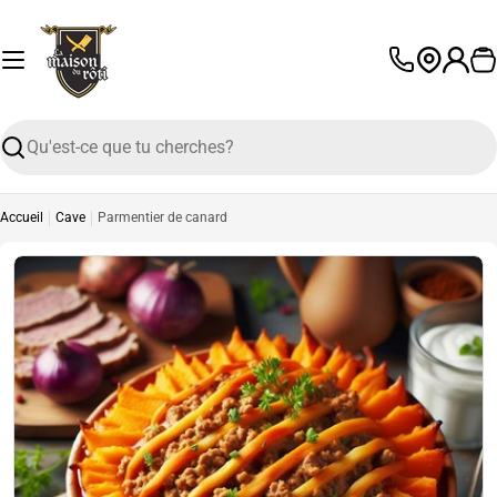
Passer
au
contenu
P
L
a
n
Recherche
g
u
e
Accueil
Cave
Parmentier de canard