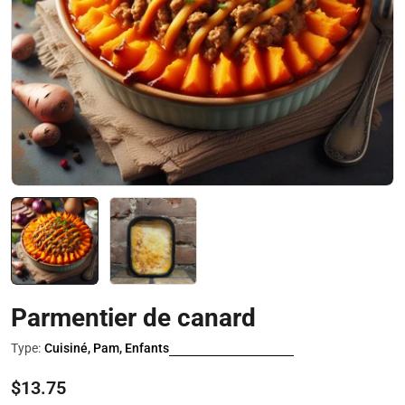
Ouvrir le média 0 en mode modal
Parmentier de canard
Type:
Cuisiné, Pam, Enfants
Prix
$13.75