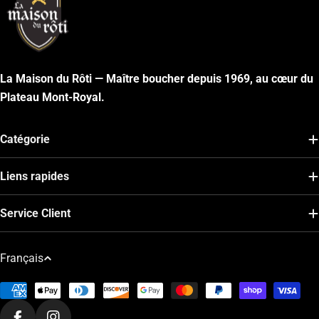
La Maison du Rôti — Maître boucher depuis 1969, au cœur du
Plateau Mont-Royal.
Catégorie
Liens rapides
Service Client
L
Français
a
Modes
n
de
g