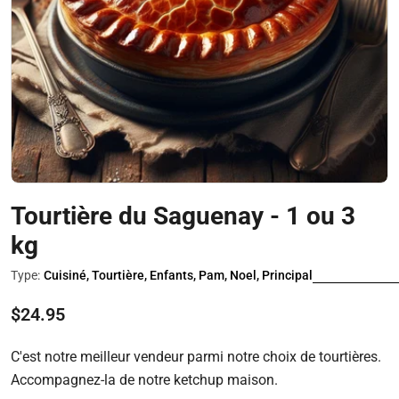
Ouvrir le média 0 en mode modal
Tourtière du Saguenay - 1 ou 3
kg
Type:
Cuisiné, Tourtière, Enfants, Pam, Noel, Principal
Prix
$24.95
régulier
C'est notre meilleur vendeur parmi notre choix de tourtières.
Accompagnez-la de notre ketchup maison.