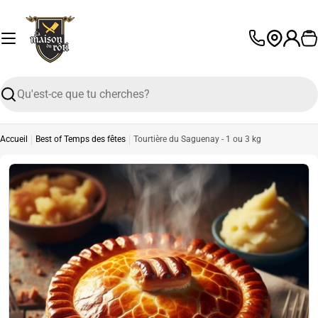
Passer
au
contenu
P
L
a
n
Recherche
g
u
e
Accueil
Best of Temps des fêtes
Tourtière du Saguenay - 1 ou 3 kg