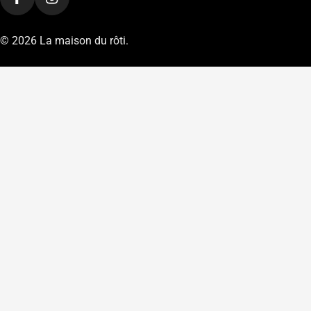
Facebook
Instagram
paiement
u
e
© 2026
La maison du rôti
.