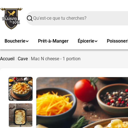
Passer
au
contenu
Recherche
Boucherie
Prêt-à-Manger
Épicerie
Poissoner
Accueil
Cave
Mac N cheese - 1 portion