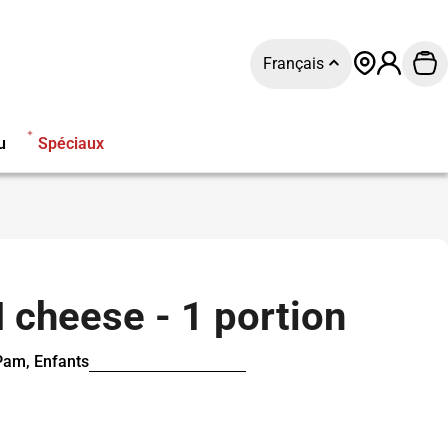
L
Français
Pan
a
n
u
Spéciaux
g
u
e
 cheese - 1 portion
Pam, Enfants