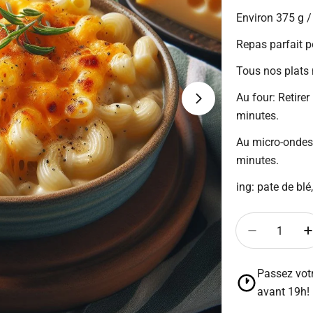
Environ 375 g /
régulier
Repas parfait p
Tous nos plats 
Au four: Retirer
Ouvrir le média 
minutes.
Au micro-ondes: 
minutes.
ing: pate de blé,
Quantité
Diminuer l
A
Passez vot
avant 19h!