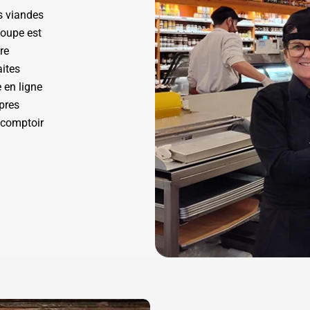
s viandes
coupe est
re
aites
 en ligne
pres
 comptoir