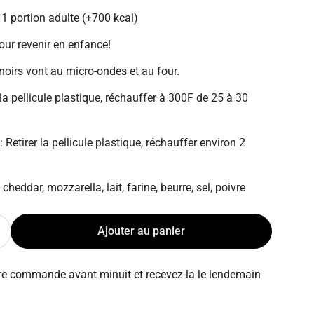
 1 portion adulte (+700 kcal)
our revenir en enfance!
noirs vont au micro-ondes et au four.
 la pellicule plastique, réchauffer à 300F de 25 à 30
1 en mode modal
Retirer la pellicule plastique, réchauffer environ 2
 cheddar, mozzarella, lait, farine, beurre, sel, poivre
Ajouter au panier
a quantité pour Mac N cheese - 1 portion
ugmenter la quantité pour Mac N cheese - 1 portion
re commande avant minuit et recevez-la le lendemain