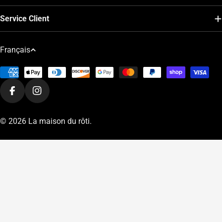
Service Client
L
Français
a
Modes
n
de
g
Facebook
Instagram
paiement
u
e
© 2026
La maison du rôti
.