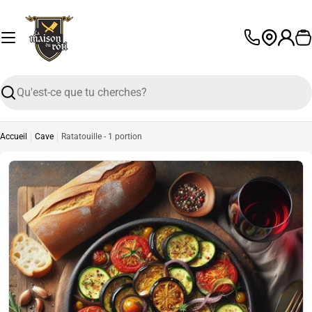
Passer
au
contenu
P
L
a
n
Recherche
g
u
e
Accueil
Cave
Ratatouille - 1 portion