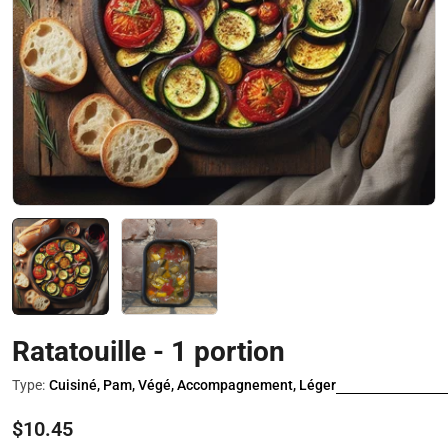
Ouvrir le média 0 en mode modal
Ratatouille - 1 portion
Type:
Cuisiné, Pam, Végé, Accompagnement, Léger
Prix
$10.45