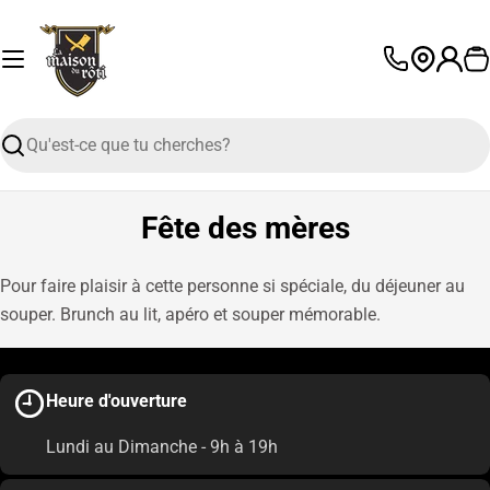
Passer
au
contenu
P
L
a
n
Recherche
g
u
e
Fête des mères
Pour faire plaisir à cette personne si spéciale, du déjeuner au
souper. Brunch au lit, apéro et souper mémorable.
Heure d'ouverture
Lundi au Dimanche - 9h à 19h