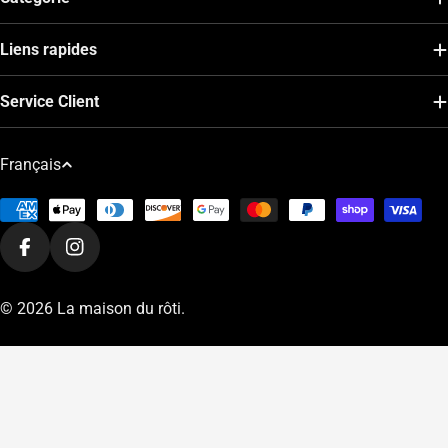
Liens rapides
Service Client
L
Français
a
Modes
n
de
g
Facebook
Instagram
paiement
u
e
© 2026
La maison du rôti
.