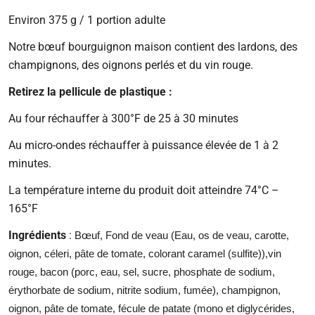
régulier
Environ 375 g / 1 portion adulte
Notre bœuf bourguignon maison contient des lardons, des
champignons, des oignons perlés et du vin rouge.
Retirez la pellicule de plastique :
Au four réchauffer à 300°F de 25 à 30 minutes
Au micro-ondes réchauffer à puissance élevée de 1 à 2
minutes.
La température interne du produit doit atteindre 74°C –
165°F
Ingrédients
:
Bœuf, Fond de veau (
Eau, os de veau, carotte,
oignon, céleri, pâte de tomate, colorant caramel (sulfite)),vin
rouge,
bacon (porc, eau, sel, sucre, phosphate de sodium,
érythorbate de sodium, nitrite sodium, fumée), champignon,
oignon, pâte de tomate
, fécule de patate (mono et diglycérides,