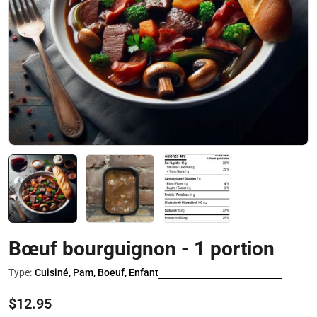
Ouvrir le média 0 en mode modal
Bœuf bourguignon - 1 portion
Type:
Cuisiné, Pam, Boeuf, Enfant
Prix
$12.95