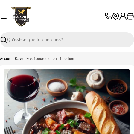
Passer
au
contenu
P
L
a
n
Recherche
g
u
e
Accueil
Cave
Bœuf bourguignon - 1 portion