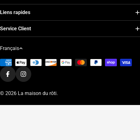
Liens rapides
Service Client
L
Français
a
Modes
n
de
g
Facebook
Instagram
paiement
u
e
© 2026
La maison du rôti
.