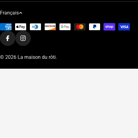
L
Français
a
Modes
n
de
g
Facebook
Instagram
paiement
u
e
© 2026
La maison du rôti
.