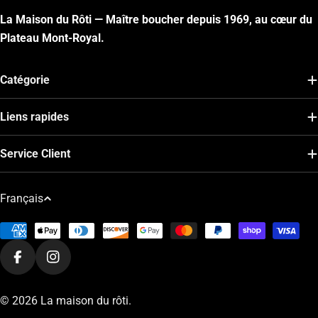
La Maison du Rôti — Maître boucher depuis 1969, au cœur du
Plateau Mont-Royal.
Catégorie
Liens rapides
Service Client
L
Français
a
Modes
n
de
g
Facebook
Instagram
paiement
u
e
© 2026
La maison du rôti
.