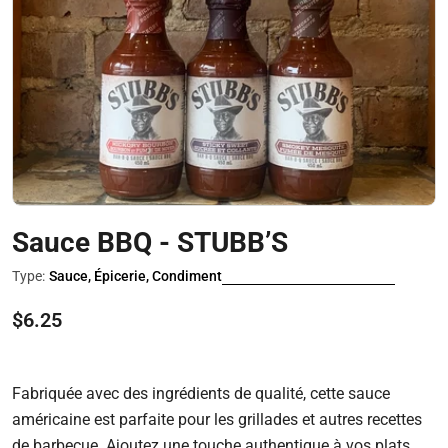
Ouvrir le média 0 en mode modal
Sauce BBQ - STUBB’S
Type:
Sauce, Épicerie, Condiment
Prix
$6.25
régulier
Fabriquée avec des ingrédients de qualité, cette sauce
américaine est parfaite pour les grillades et autres recettes
de barbecue. Ajoutez une touche authentique à vos plats