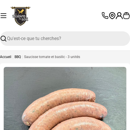
Passer
au
contenu
P
L
a
n
Recherche
g
u
e
Accueil
BBQ
Saucisse tomate et basilic - 3 unités
Ouvrir le média 0 en mode modal