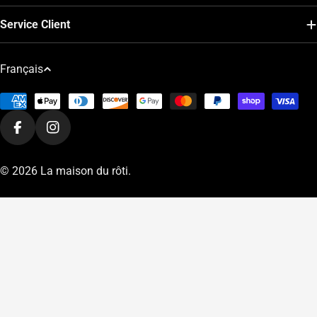
Service Client
L
Français
a
Modes
n
de
g
Facebook
Instagram
paiement
u
e
© 2026
La maison du rôti
.