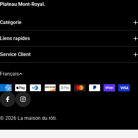
Plateau Mont-Royal.
Catégorie
Liens rapides
Service Client
L
Français
a
Modes
n
de
g
Facebook
Instagram
paiement
u
e
© 2026
La maison du rôti
.