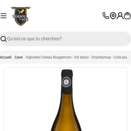
Passer
au
contenu
P
L
a
n
Recherche
g
u
e
Accueil
Cave
Vignoble Coteau Rougemont - Vin blanc - Chardonnay - Cote plage - 750 ml