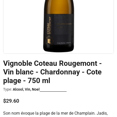
Ouvrir le média 0 en mode modal
Vignoble Coteau Rougemont -
Vin blanc - Chardonnay - Cote
plage - 750 ml
Type:
Alcool, Vin, Noel
Prix
$29.60
régulier
Son nom évoque la plage de la mer de Champlain. Jadis,